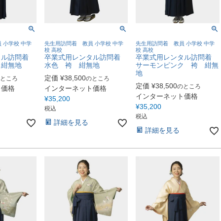
 小学校 中学
先生用訪問着 教員 小学校 中学
先生用訪問着 教員 小学校 中学
校 高校
校 高校
タル訪問着
卒業式用レンタル訪問着
卒業式用レンタル訪問着
 紺無地
水色 袴 紺無地
サーモンピンク 袴 紺無
地
定価
¥
38,500
ところ
のところ
定価
¥
38,500
のところ
ト価格
インターネット価格
インターネット価格
¥
35,200
¥
35,200
税込
税込
詳細を見る
詳細を見る