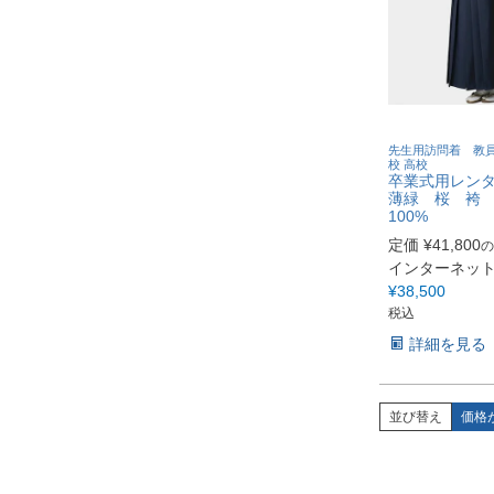
先生用訪問着 教員
校 高校
卒業式用レン
薄緑 桜 袴 
100%
定価
¥
41,800
の
インターネッ
¥
38,500
税込
詳細を見る
並び替え
価格