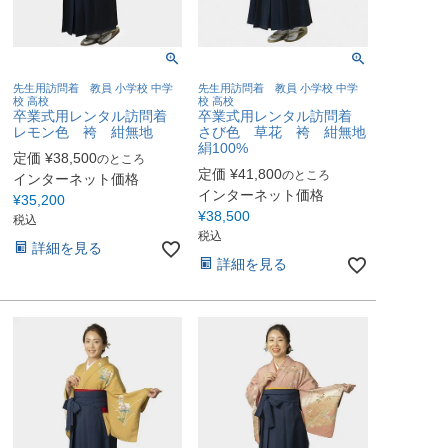
先生用訪問着 教員 小学校 中学
先生用訪問着 教員 小学校 中学
校 高校
校 高校
卒業式用レンタル訪問着
卒業式用レンタル訪問着
レモン色 袴 紺無地
さび色 草花 袴 紺無地
絹100%
定価
¥
38,500
のところ
定価
¥
41,800
のところ
インターネット価格
インターネット価格
¥
35,200
¥
38,500
税込
税込
詳細を見る
詳細を見る