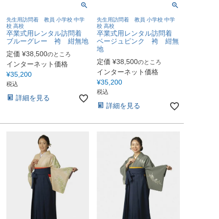
先生用訪問着 教員 小学校 中学
先生用訪問着 教員 小学校 中学
校 高校
校 高校
卒業式用レンタル訪問着
卒業式用レンタル訪問着
ブルーグレー 袴 紺無地
ベージュピンク 袴 紺無
地
定価
¥
38,500
のところ
定価
¥
38,500
のところ
インターネット価格
インターネット価格
¥
35,200
¥
35,200
税込
税込
詳細を見る
詳細を見る