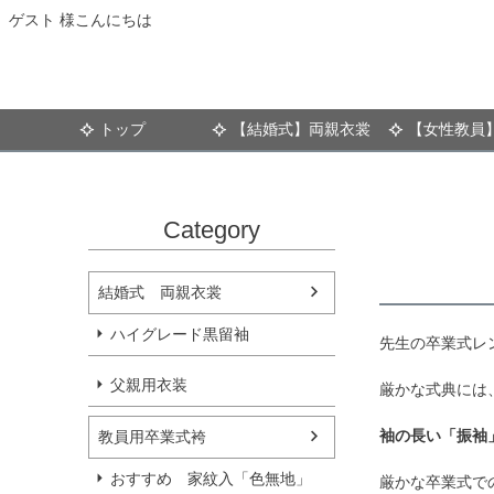
ゲスト 様こんにちは
トップ
【結婚式】両親衣裳
【女性教員
Category
結婚式 両親衣裳
ハイグレード黒留袖
先生の卒業式レ
父親用衣装
厳かな式典には
袖の長い「振袖
教員用卒業式袴
おすすめ 家紋入「色無地」
厳かな卒業式で