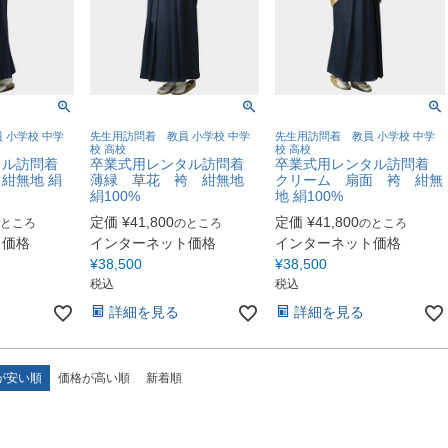
 小学校 中学
先生用訪問着 教員 小学校 中学
先生用訪問着 教員 小学校 中学
校 高校
校 高校
タル訪問着
卒業式用レンタル訪問着
卒業式用レンタル訪問着
紺無地 絹
薄緑 草花 袴 紺無地
クリーム 扇面 袴 紺無
絹100%
地 絹100%
定価
¥
41,800
定価
¥
41,800
ところ
のところ
のところ
ト価格
インターネット価格
インターネット価格
¥
38,500
¥
38,500
税込
税込
詳細を見る
詳細を見る
が安い順
価格が高い順
新着順