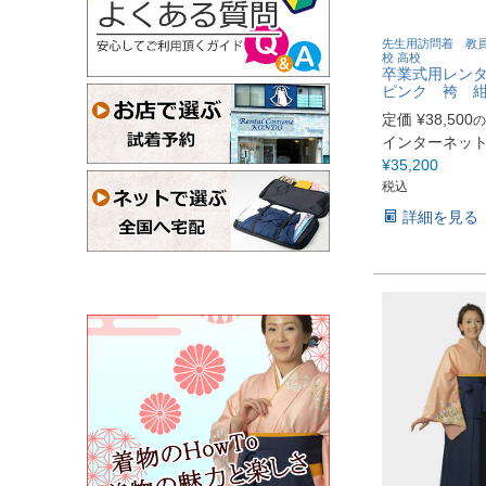
先生用訪問着 教員
校 高校
卒業式用レン
ピンク 袴 
定価
¥
38,500
の
インターネッ
¥
35,200
税込
詳細を見る