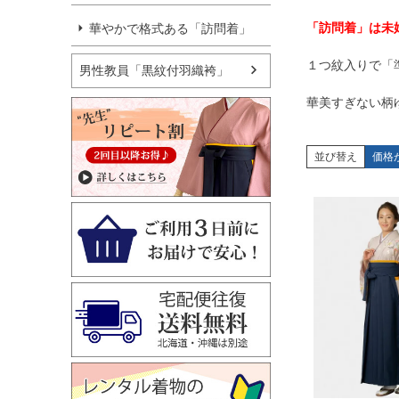
「訪問着」は未
華やかで格式ある「訪問着」
１つ紋入りで「
男性教員「黒紋付羽織袴」
華美すぎない柄
並び替え
価格