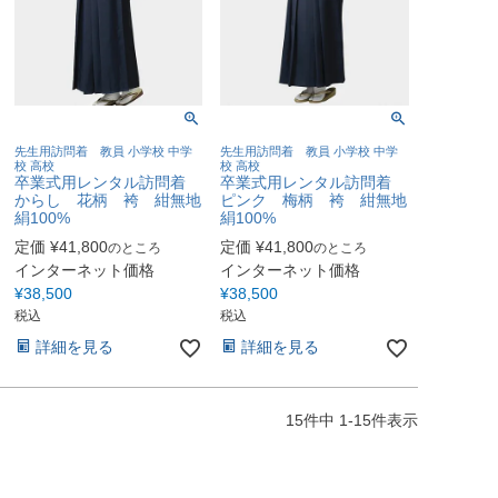
先生用訪問着 教員 小学校 中学
先生用訪問着 教員 小学校 中学
校 高校
校 高校
卒業式用レンタル訪問着
卒業式用レンタル訪問着
からし 花柄 袴 紺無地
ピンク 梅柄 袴 紺無地
絹100%
絹100%
定価
¥
41,800
定価
¥
41,800
のところ
のところ
インターネット価格
インターネット価格
¥
38,500
¥
38,500
税込
税込
詳細を見る
詳細を見る
15
件中
1
-
15
件表示