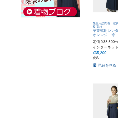
先生用訪問着 教員
校 高校
卒業式用レン
オレンジ 袴
定価
¥
38,500
の
インターネッ
¥
35,200
税込
詳細を見る