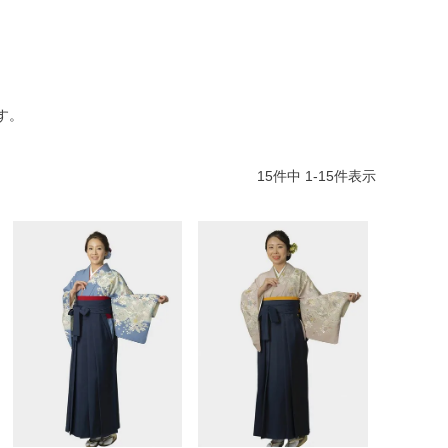
す。
15
件中
1
-
15
件表示