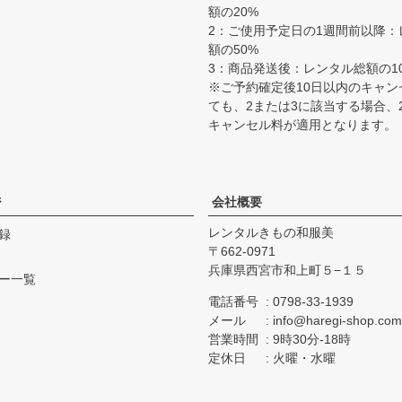
額の20%
2：ご使用予定日の1週間前以降：
額の50%
3：商品発送後：レンタル総額の10
※ご予約確定後10日以内のキャン
ても、2または3に該当する場合、
キャンセル料が適用となります。
ジ
会社概要
レンタルきもの和服美
録
662-0971
兵庫県西宮市和上町５−１５
ー一覧
電話番号
0798-33-1939
メール
info@haregi-shop.com
営業時間
9時30分-18時
定休日
火曜・水曜