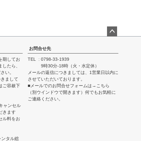
ペー
ジト
お問合せ先
ップ
を期してお
TEL
0798-33-1939
へ
ましたら、
9時30分-18時（火・水定休）
ださい。
メールの返信につきましては、1営業日以内に
つきまして
させていただいております。
はご容赦下
■
メールでのお問合せフォームは→こちら
（別ウインドウで開きます）何でもお気軽に
ご連絡ください。
キャンセル
だきます
セル料をお
レンタル総