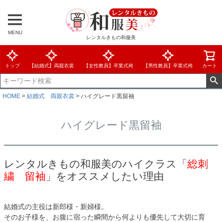
MENU
レンタルきもの和服美
トップ
【結婚式】両親衣裳
【女性教員】卒業式袴
【男性教員】卒業式袴
カート
HOME
結婚式 両親衣裳
ハイグレード黒留袖
ハイグレード黒留袖
レンタルきもの和服美のハイクラス「
総刺
繍 留袖
」をオススメしたい理由
結婚式の主役は新郎様・新婦様。
そのお子様を、お腹に宿った瞬間から何よりも優先して大切に育