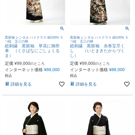
黒留袖 レンタル ハイクラス 絹100% ５
黒留袖 レンタル ハイクラス 絹100% ５
つ紋 五三の桐
つ紋 五三の桐
総刺繍 黒留袖 草花に御所
総刺繍 黒留袖 糸巻宝尽く
車 （くさばなにごしょくる
し （いとまきたからづく
ま）
し）
定価
¥
99,000
定価
¥
99,000
のところ
のところ
インターネット価格
¥
88,000
インターネット価格
¥
88,000
税込
税込
詳細を見る
詳細を見る