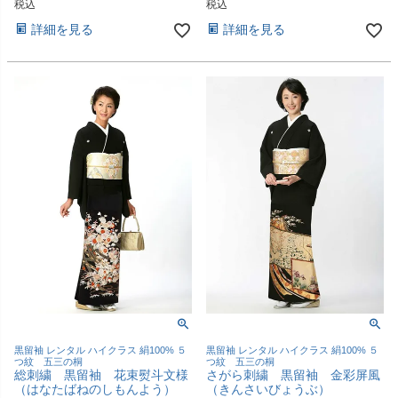
税込
税込
詳細を見る
詳細を見る
黒留袖 レンタル ハイクラス 絹100% ５
黒留袖 レンタル ハイクラス 絹100% ５
つ紋 五三の桐
つ紋 五三の桐
総刺繍 黒留袖 花束熨斗文様
さがら刺繍 黒留袖 金彩屏風
（はなたばねのしもんよう）
（きんさいびょうぶ）