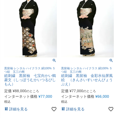
黒留袖 レンタル ハイクラス 絹100% ５
黒留袖 レンタル ハイクラス 絹100% ５
つ紋 五三の桐
つ紋 五三の桐
総刺繍 黒留袖 七宝向かい鶴
総刺繍 黒留袖 金彩水仙屏風
菱文（しっぽうむかいつるびし
絵 （きんさいすいせんびょう
もん）
ぶえ）
定価
¥
88,000
定価
¥
77,000
のところ
のところ
インターネット価格
¥
77,000
インターネット価格
¥
66,000
税込
税込
詳細を見る
詳細を見る