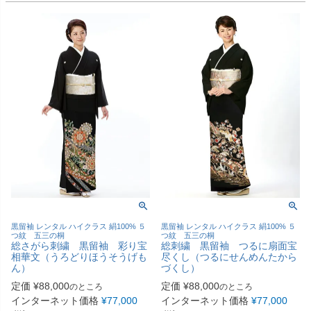
黒留袖 レンタル ハイクラス 絹100% ５
黒留袖 レンタル ハイクラス 絹100% ５
つ紋 五三の桐
つ紋 五三の桐
総さがら刺繍 黒留袖 彩り宝
総刺繍 黒留袖 つるに扇面宝
相華文（うろどりほうそうげも
尽くし（つるにせんめんたから
ん）
づくし）
定価
¥
88,000
定価
¥
88,000
のところ
のところ
インターネット価格
¥
77,000
インターネット価格
¥
77,000