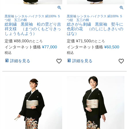
黒留袖 レンタル ハイクラス 絹100% ５
黒留袖 レンタル ハイクラス 絹100% ５
つ紋 五三の桐
つ紋 五三の桐
総刺繍 黒留袖 松の雲どり吉
総さがら刺繍 黒留袖 熨斗に
祥文様 （まつのくもどりきっ
色彩の花 （のしにしきさいの
しょうもんよう）
はな）
定価
¥
88,000
定価
¥
71,500
のところ
のところ
インターネット価格
¥
77,000
インターネット価格
¥
60,500
税込
税込
詳細を見る
詳細を見る