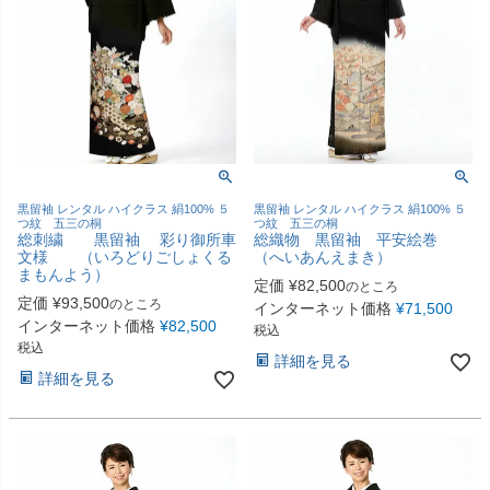
黒留袖 レンタル ハイクラス 絹100% ５
黒留袖 レンタル ハイクラス 絹100% ５
つ紋 五三の桐
つ紋 五三の桐
総刺繍 黒留袖 彩り御所車
総織物 黒留袖 平安絵巻
文様 （いろどりごしょくる
（へいあんえまき）
まもんよう）
定価
¥
82,500
のところ
定価
¥
93,500
のところ
インターネット価格
¥
71,500
インターネット価格
¥
82,500
税込
税込
詳細を見る
詳細を見る