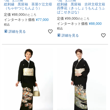
つ紋 五三の桐
つ紋 五三の桐
総刺繍 黒留袖 茶屋ケ辻文様
総刺繍 黒留袖 吉祥文様文箱
（ちゃやつじもんよう）
四季花（きっしょうもんようふ
ばこせきはな）
定価
¥
88,000
のところ
定価
¥
99,000
のところ
インターネット価格
¥
77,000
インターネット価格
¥
88,000
税込
税込
詳細を見る
詳細を見る