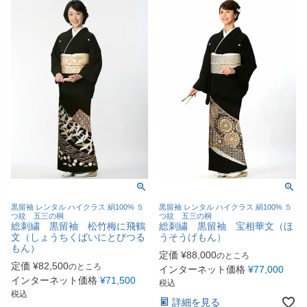
黒留袖 レンタル ハイクラス 絹100% ５
黒留袖 レンタル ハイクラス 絹100% ５
つ紋 五三の桐
つ紋 五三の桐
総刺繍 黒留袖 松竹梅に飛鶴
総刺繍 黒留袖 宝相華文（ほ
文（しょうちくばいにとびつる
うそうげもん）
もん）
定価
¥
88,000
のところ
定価
¥
82,500
のところ
インターネット価格
¥
77,000
インターネット価格
¥
71,500
税込
税込
詳細を見る