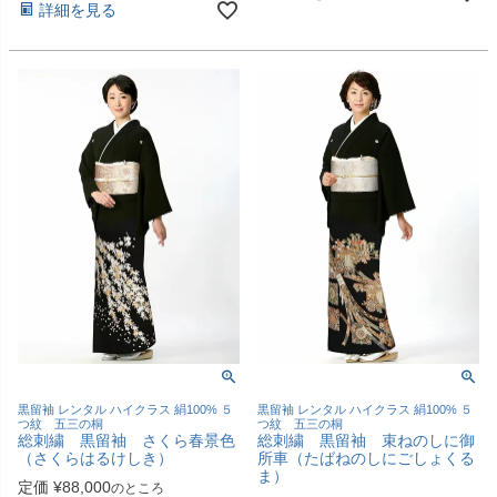
詳細を見る
黒留袖 レンタル ハイクラス 絹100% ５
黒留袖 レンタル ハイクラス 絹100% ５
つ紋 五三の桐
つ紋 五三の桐
総刺繍 黒留袖 さくら春景色
総刺繍 黒留袖 束ねのしに御
（さくらはるけしき）
所車（たばねのしにごしょくる
ま）
定価
¥
88,000
のところ