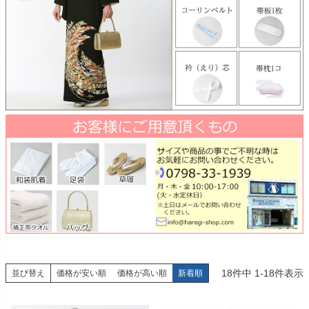
18
件中
1
-
18
件表示
並び替え
価格が安い順
価格が高い順
新着順