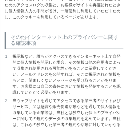
ためのアクセスログの収集と、お客様がサイトを再度訪れたとき
に個人情報入力の手間が省け、一層便利に利用していただくため
に、このクッキーを利用しているページがあります。
その他インターネット上のプライバシーに関す
る確認事項
掲示板など、誰もがアクセスできるインターネット上で自発
的に個人情報を開示した場合、その情報は他の利用者によっ
て収集され使用される可能性があることに留意してくださ
い。メールアドレスを公開すれば、そこに掲示された情報を
もとに、望ましくないメッセージを受け取ることがありま
す。お客様には自己の責任において情報を発信することを認
識していただく必要があります。
当ウェブサイトを通じてアクセスできる第三者のサイト及び
サービス、又は懸賞や販売促進活動などを通して個人情報を
収集している企業等は、当社とは独立した個々のプライバシ
ーに関しての規約やデータの収集規約を定めています。当社
は、これらの独立した第三者の規約や活動に対していかなる