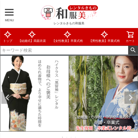
MENU
レンタルきもの和服美
トップ
【結婚式】両親衣裳
【女性教員】卒業式袴
【男性教員】卒業式袴
カート