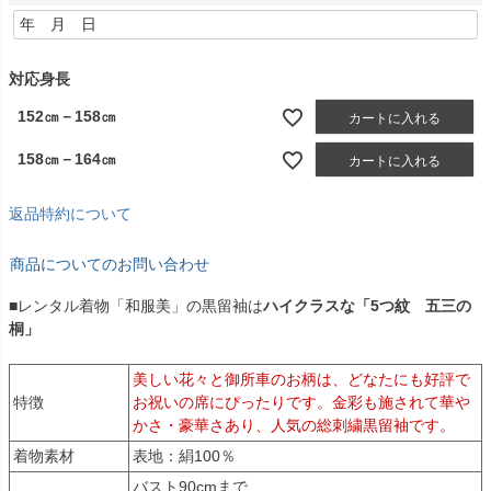
(
必
須
)
対応身長
152㎝－158㎝
カートに入れる
158㎝－164㎝
カートに入れる
返品特約について
商品についてのお問い合わせ
■レンタル着物「和服美」の黒留袖は
ハイクラスな「5つ紋 五三の
桐」
美しい花々と御所車のお柄は、どなたにも好評で
特徴
お祝いの席にぴったりです。金彩も施されて華や
かさ・豪華さあり、人気の総刺繍黒留袖です。
着物素材
表地：絹100％
バスト90cmまで