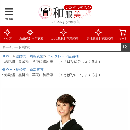
MENU
レンタルきもの和服美
トップ
【結婚式】両親衣裳
【女性教員】卒業式袴
【男性教員】卒業式袴
カート
HOME
結婚式 両親衣裳
ハイグレード黒留袖
総刺繍 黒留袖 草花に御所車 （くさばなにごしょくるま）
HOME
結婚式 両親衣裳
総刺繍 黒留袖 草花に御所車 （くさばなにごしょくるま）