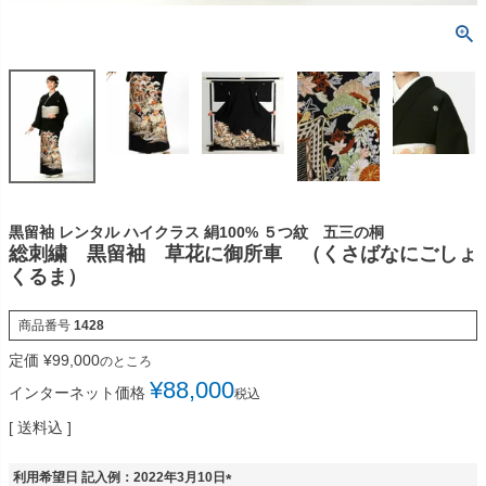
黒留袖 レンタル ハイクラス 絹100% ５つ紋 五三の桐
総刺繍 黒留袖 草花に御所車 （くさばなにごしょ
くるま）
商品番号
1428
定価
¥
99,000
のところ
¥
88,000
インターネット価格
税込
送料込
利用希望日 記入例：2022年3月10日