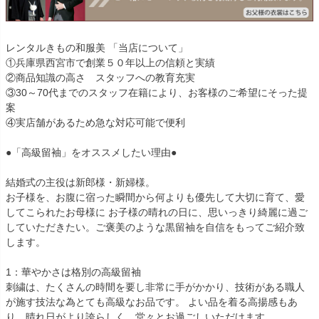
レンタルきもの和服美 「当店について」
①兵庫県西宮市で創業５０年以上の信頼と実績
②商品知識の高さ スタッフへの教育充実
③30～70代までのスタッフ在籍により、お客様のご希望にそった提
案
④実店舗があるため急な対応可能で便利
●「高級留袖」をオススメしたい理由●
結婚式の主役は新郎様・新婦様。
お子様を、お腹に宿った瞬間から何よりも優先して大切に育て、愛
してこられたお母様に お子様の晴れの日に、思いっきり綺麗に過ご
していただきたい。ご褒美のような黒留袖を自信をもってご紹介致
します。
1：華やかさは格別の高級留袖
刺繍は、たくさんの時間を要し非常に手がかかり、技術がある職人
が施す技法な為とても高級なお品です。 よい品を着る高揚感もあ
り、晴れ日がより誇らしく、堂々とお過ごしいただけます。