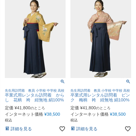
先生用訪問着 教員 小学校 中学校 高校
先生用訪問着 教員 小学校 中学校 高校
卒業式用レンタル訪問着 から
卒業式用レンタル訪問着 ピン
し 花柄 袴 紺無地 絹100%
ク 梅柄 袴 紺無地 絹100%
定価
¥
41,800
定価
¥
41,800
のところ
のところ
インターネット価格
¥
38,500
インターネット価格
¥
38,500
税込
税込
詳細を見る
詳細を見る