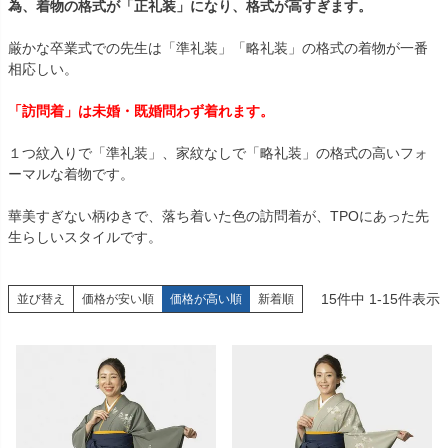
為、着物の格式が「正礼装」になり、格式が高すぎます。
厳かな卒業式での先生は「準礼装」「略礼装」の格式の着物が一番
相応しい。
「訪問着」は未婚・既婚問わず着れます。
１つ紋入りで「準礼装」、家紋なしで「略礼装」の格式の高いフォ
ーマルな着物です。
華美すぎない柄ゆきで、落ち着いた色の訪問着が、TPOにあった先
生らしいスタイルです。
15
件中
1
-
15
件表示
並び替え
価格が安い順
価格が高い順
新着順