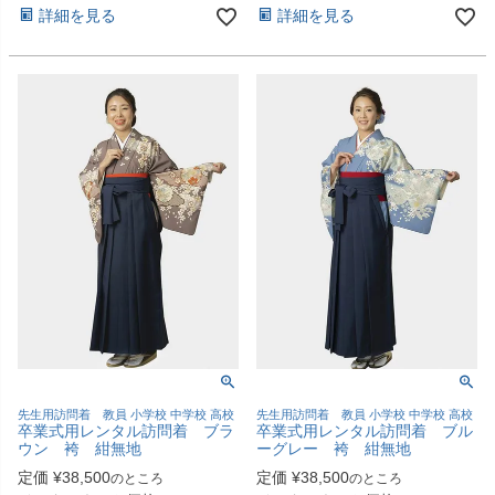
詳細を見る
詳細を見る
先生用訪問着 教員 小学校 中学校 高校
先生用訪問着 教員 小学校 中学校 高校
卒業式用レンタル訪問着 ブラ
卒業式用レンタル訪問着 ブル
ウン 袴 紺無地
ーグレー 袴 紺無地
定価
¥
38,500
定価
¥
38,500
のところ
のところ