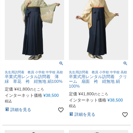
先生用訪問着 教員 小学校 中学校 高校
先生用訪問着 教員 小学校 中学校 高校
卒業式用レンタル訪問着 薄
卒業式用レンタル訪問着 クリ
緑 草花 袴 紺無地 絹100%
ーム 扇面 袴 紺無地 絹
100%
定価
¥
41,800
のところ
定価
¥
41,800
のところ
インターネット価格
¥
38,500
インターネット価格
¥
38,500
税込
税込
詳細を見る
詳細を見る