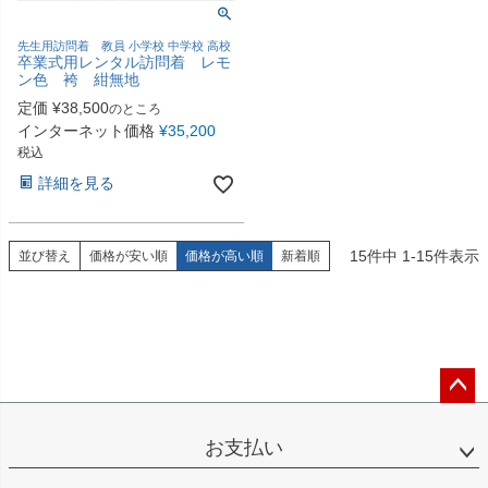
先生用訪問着 教員 小学校 中学校 高校
卒業式用レンタル訪問着 レモ
ン色 袴 紺無地
定価
¥
38,500
のところ
インターネット価格
¥
35,200
税込
詳細を見る
15
件中
1
-
15
件表示
並び替え
価格が安い順
価格が高い順
新着順
ペー
ジト
お支払い
ップ
へ