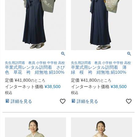
先生用訪問着 教員 小学校 中学校 高校
先生用訪問着 教員 小学校 中学校 高校
卒業式用レンタル訪問着 さび
卒業式用レンタル訪問着 薄
色 草花 袴 紺無地 絹100%
緑 桜 袴 紺無地 絹100%
定価
¥
41,800
定価
¥
41,800
のところ
のところ
インターネット価格
¥
38,500
インターネット価格
¥
38,500
税込
税込
詳細を見る
詳細を見る