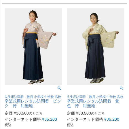
先生用訪問着 教員 小学校 中学校 高校
先生用訪問着 教員 小学校 中学校 高校
卒業式用レンタル訪問着 ピン
卒業式用レンタル訪問着 黄
ク 袴 紺無地
色 袴 紺無地
定価
¥
38,500
定価
¥
38,500
のところ
のところ
インターネット価格
¥
35,200
インターネット価格
¥
35,200
税込
税込