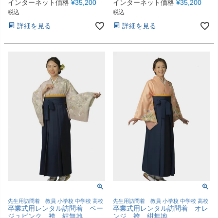
インターネット価格
¥
35,200
インターネット価格
¥
35,200
税込
税込
詳細を見る
詳細を見る
先生用訪問着 教員 小学校 中学校 高校
先生用訪問着 教員 小学校 中学校 高校
卒業式用レンタル訪問着 ベー
卒業式用レンタル訪問着 オレ
ジュピンク 袴 紺無地
ンジ 袴 紺無地