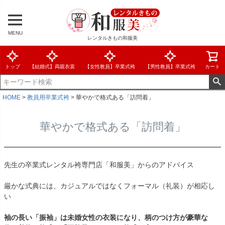
MENU
レンタルきもの和服美
トップ
【結婚式】両親衣裳
【女性教員】卒業式袴
【男性教員】卒業式袴
カート
HOME
教員用卒業式袴
華やかで格式ある「訪問着」
華やかで格式ある「訪問着」
先生の卒業式レンタル袴専門店「和服美」からのアドバイス
厳かな式典には、カジュアルではなくフォーマル（礼装）が相応し
い
袖の長い「振袖」は未婚女性の衣装になり、柄のつけ方が豪華な