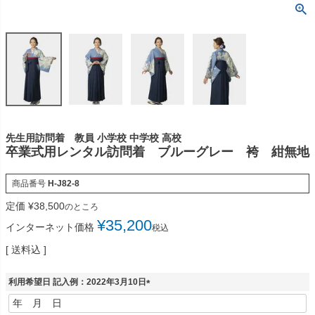
先生用訪問着 教員 小学校 中学校 高校
卒業式用レンタル訪問着 ブルーグレー 袴 紺無地
商品番号
H-J82-8
定価
¥
38,500
のところ
¥
35,200
インターネット価格
税込
送料込
利用希望日 記入例：2022年3月10日
(
必