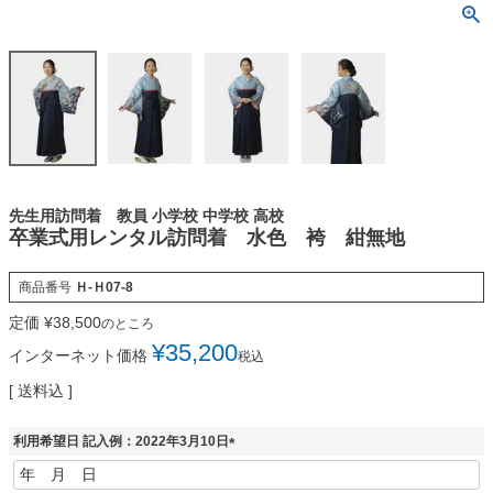
先生用訪問着 教員 小学校 中学校 高校
卒業式用レンタル訪問着 水色 袴 紺無地
商品番号
Ｈ-Ｈ07-8
定価
¥
38,500
のところ
¥
35,200
インターネット価格
税込
送料込
利用希望日 記入例：2022年3月10日
(
必