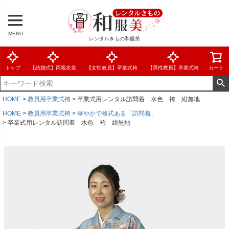
MENU
レンタルきもの和服美
トップ
【結婚式】両親衣裳
【女性教員】卒業式袴
【男性教員】卒業式袴
カート
HOME
教員用卒業式袴
卒業式用レンタル訪問着 水色 袴 紺無地
HOME
教員用卒業式袴
華やかで格式ある「訪問着」
卒業式用レンタル訪問着 水色 袴 紺無地