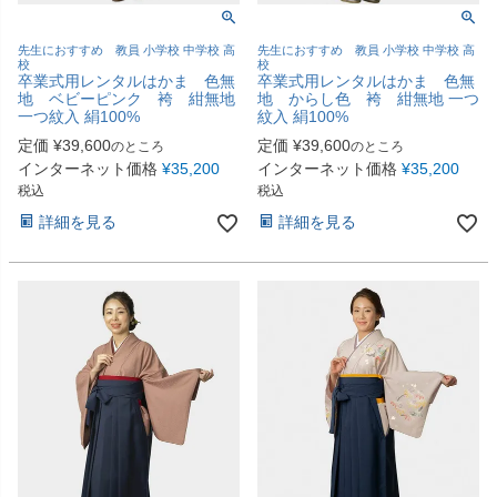
先生におすすめ 教員 小学校 中学校 高
先生におすすめ 教員 小学校 中学校 高
校
校
卒業式用レンタルはかま 色無
卒業式用レンタルはかま 色無
地 ベビーピンク 袴 紺無地
地 からし色 袴 紺無地 一つ
一つ紋入 絹100%
紋入 絹100%
定価
¥
39,600
定価
¥
39,600
のところ
のところ
インターネット価格
¥
35,200
インターネット価格
¥
35,200
税込
税込
詳細を見る
詳細を見る