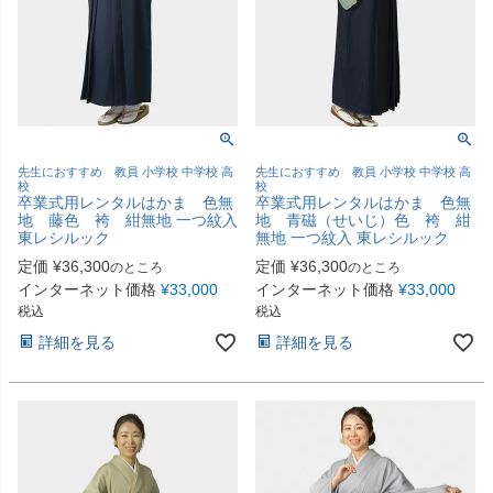
先生におすすめ 教員 小学校 中学校 高
先生におすすめ 教員 小学校 中学校 高
校
校
卒業式用レンタルはかま 色無
卒業式用レンタルはかま 色無
地 藤色 袴 紺無地 一つ紋入
地 青磁（せいじ）色 袴 紺
東レシルック
無地 一つ紋入 東レシルック
定価
¥
36,300
定価
¥
36,300
のところ
のところ
インターネット価格
¥
33,000
インターネット価格
¥
33,000
税込
税込
詳細を見る
詳細を見る