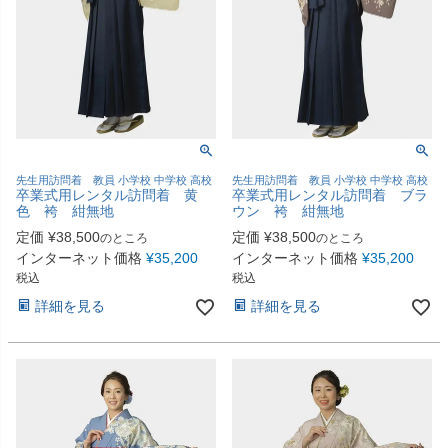
先生用訪問着 教員 小学校 中学校 高校
先生用訪問着 教員 小学校 中学校 高校
卒業式用レンタル訪問着 黄
卒業式用レンタル訪問着 ブラ
色 袴 紺無地
ウン 袴 紺無地
定価
¥
38,500
定価
¥
38,500
のところ
のところ
インターネット価格
¥
35,200
インターネット価格
¥
35,200
税込
税込
詳細を見る
詳細を見る