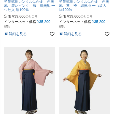
卒業式用レンタルはかま 色無
卒業式用レンタルはかま 色無
地 濃いピンク 袴 紺無地 一
地 紫 袴 紺無地 一つ紋入
つ紋入 絹100%
絹100%
定価
¥
39,600
定価
¥
39,600
のところ
のところ
インターネット価格
¥
35,200
インターネット価格
¥
35,200
税込
税込
詳細を見る
詳細を見る