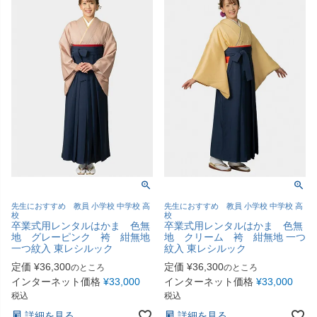
先生におすすめ 教員 小学校 中学校 高
先生におすすめ 教員 小学校 中学校 高
校
校
卒業式用レンタルはかま 色無
卒業式用レンタルはかま 色無
地 グレーピンク 袴 紺無地
地 クリーム 袴 紺無地 一つ
一つ紋入 東レシルック
紋入 東レシルック
定価
¥
36,300
定価
¥
36,300
のところ
のところ
インターネット価格
¥
33,000
インターネット価格
¥
33,000
税込
税込
詳細を見る
詳細を見る