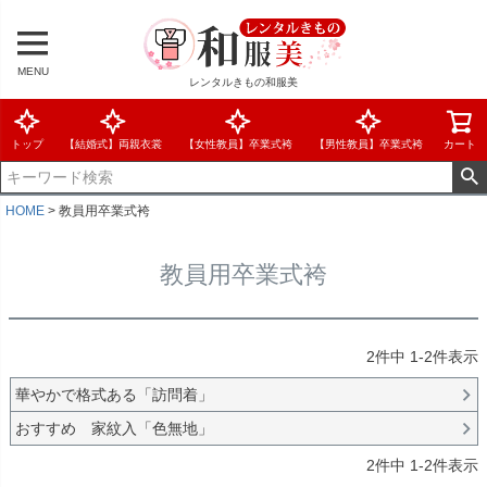
MENU
レンタルきもの和服美
トップ
【結婚式】両親衣裳
【女性教員】卒業式袴
【男性教員】卒業式袴
カート
HOME
教員用卒業式袴
教員用卒業式袴
2
件中
1
-
2
件表示
華やかで格式ある「訪問着」
おすすめ 家紋入「色無地」
2
件中
1
-
2
件表示