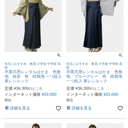
先生におすすめ 教員 小学校 中学校 高
先生におすすめ 教員 小学校 中学校 高
校
校
卒業式用レンタルはかま 色無
卒業式用レンタルはかま 色無
地 抹茶 袴 紺無地 一つ紋入
地 ブルーグレー 袴 紺無地
東レシルック
一つ紋入 東レシルック
定価
¥
36,300
定価
¥
36,300
のところ
のところ
インターネット価格
¥
33,000
インターネット価格
¥
33,000
税込
税込
詳細を見る
詳細を見る