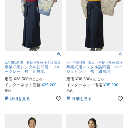
先生用訪問着 教員 小学校 中学校 高校
先生用訪問着 教員 小学校 中学校 高校
卒業式用レンタル訪問着 ブル
卒業式用レンタル訪問着 ベー
ーグレー 袴 紺無地
ジュピンク 袴 紺無地
定価
¥
38,500
定価
¥
38,500
のところ
のところ
インターネット価格
¥
35,200
インターネット価格
¥
35,200
税込
税込
詳細を見る
詳細を見る