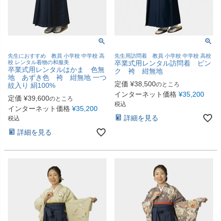
先生におすすめ 教員 小学校 中学校 高
先生用訪問着 教員 小学校 中学校 高校
校 レンタル着物の和服美
卒業式用レンタル訪問着 ピン
卒業式用レンタルはかま 色無
ク 袴 紺無地
地 あずき色 袴 紺無地 一つ
定価
¥
38,500
のところ
紋入り 絹100%
インターネット価格
¥
35,200
定価
¥
39,600
のところ
税込
インターネット価格
¥
35,200
詳細を見る
税込
詳細を見る