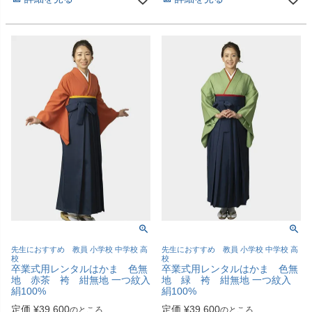
先生におすすめ 教員 小学校 中学校 高
先生におすすめ 教員 小学校 中学校 高
校
校
卒業式用レンタルはかま 色無
卒業式用レンタルはかま 色無
地 赤茶 袴 紺無地 一つ紋入
地 緑 袴 紺無地 一つ紋入
絹100%
絹100%
定価
¥
39,600
定価
¥
39,600
のところ
のところ