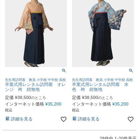
先生用訪問着 教員 小学校 中学校 高校
先生用訪問着 教員 小学校 中学校 高校
卒業式用レンタル訪問着 オレ
卒業式用レンタル訪問着 水
ンジ 袴 紺無地
色 袴 紺無地
定価
¥
38,500
定価
¥
38,500
のところ
のところ
インターネット価格
¥
35,200
インターネット価格
¥
35,200
税込
税込
詳細を見る
詳細を見る
28
件中
1
-
20
件表示