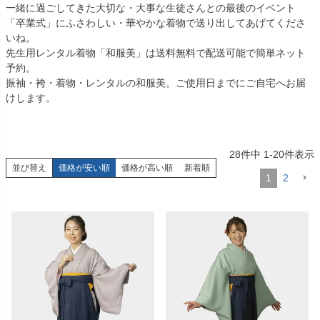
一緒に過ごしてきた大切な・大事な生徒さんとの最後のイベント
「卒業式」にふさわしい・華やかな着物で送り出してあげてくださ
いね。
先生用レンタル着物「和服美」は送料無料で配送可能で簡単ネット
予約。
振袖・袴・着物・レンタルの和服美。ご使用日までにご自宅へお届
けします。
28
件中
1
-
20
件表示
並び替え
価格が安い順
価格が高い順
新着順
1
2