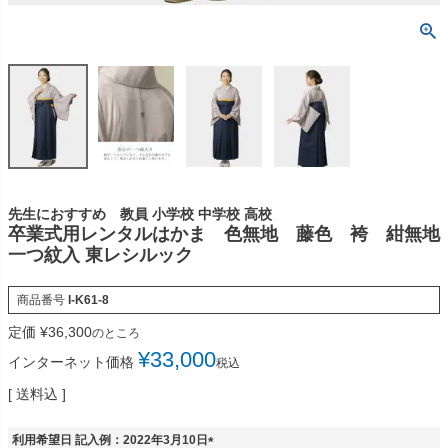
先生におすすめ 教員 小学校 中学校 高校
卒業式用レンタルはかま 色無地 藤色 袴 紺無地
一つ紋入 東レシルック
商品番号
I-K61-8
定価
¥
36,300
のところ
¥
33,000
インターネット価格
税込
送料込
利用希望日 記入例：2022年3月10日