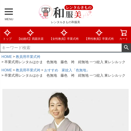
MENU
レンタルきもの和服美
トップ
【結婚式】両親衣裳
【女性教員】卒業式袴
【男性教員】卒業式袴
カート
HOME
教員用卒業式袴
卒業式用レンタルはかま 色無地 藤色 袴 紺無地 一つ紋入 東レシルック
HOME
教員用卒業式袴
おすすめ 家紋入「色無地」
卒業式用レンタルはかま 色無地 藤色 袴 紺無地 一つ紋入 東レシルック