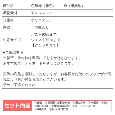
商品名
色無地（藤色） 、袴（紺無地）
着物素材
東レシルック
袴素材
ポリエステル
家紋
一つ紋入り
バスト90㎝まで
対応サイズ
ウエスト70㎝まで
【約１３号まで】
■ご確認事項
半幅帯、重ね衿は当店にておまかせとなります。
おすすめコーディネートをさせて頂きます。
実際の商品を撮影しておりますが、お客様がお使いのブラウザの環
境により色が異なる場合がございます。
予めご了承ください。