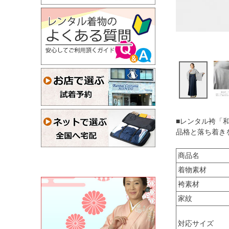
■レンタル袴「
品格と落ち着き
商品名
着物素材
袴素材
家紋
対応サイズ