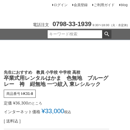
ログイン
会員登録
ご利用ガイド
blog
0798-33-1939
電話注文
9:30〜18:00（火・水定休)
先生におすすめ 教員 小学校 中学校 高校
卒業式用レンタルはかま 色無地 ブルーグ
レー 袴 紺無地 一つ紋入 東レシルック
商品番号
I-K31-8
定価
¥
36,300
のところ
¥
33,000
インターネット価格
税込
送料込