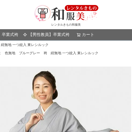
レンタルきもの和服美
】卒業式袴
【男性教員】卒業式袴
カート
検索
紺無地 一つ紋入 東レシルック
 色無地 ブルーグレー 袴 紺無地 一つ紋入 東レシルック