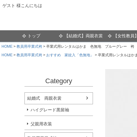
ゲスト 様こんにちは
トップ
【結婚式】両親衣裳
【女性教員
HOME
教員用卒業式袴
卒業式用レンタルはかま 色無地 ブルーグレー 袴 
HOME
教員用卒業式袴
おすすめ 家紋入「色無地」
卒業式用レンタルはかま
Category
結婚式 両親衣裳
ハイグレード黒留袖
父親用衣装