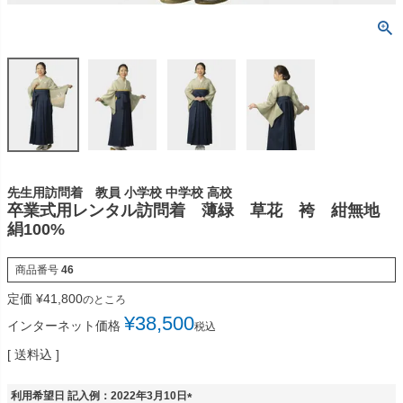
先生用訪問着 教員 小学校 中学校 高校
卒業式用レンタル訪問着 薄緑 草花 袴 紺無地
絹100%
商品番号
46
定価
¥
41,800
のところ
¥
38,500
インターネット価格
税込
送料込
利用希望日 記入例：2022年3月10日