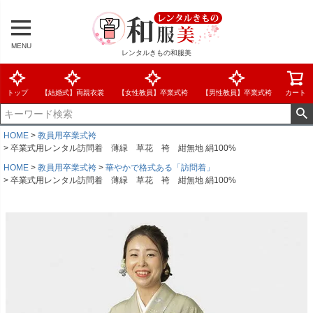
MENU
レンタルきもの和服美
トップ
【結婚式】両親衣裳
【女性教員】卒業式袴
【男性教員】卒業式袴
カート
HOME
教員用卒業式袴
卒業式用レンタル訪問着 薄緑 草花 袴 紺無地 絹100%
HOME
教員用卒業式袴
華やかで格式ある「訪問着」
卒業式用レンタル訪問着 薄緑 草花 袴 紺無地 絹100%