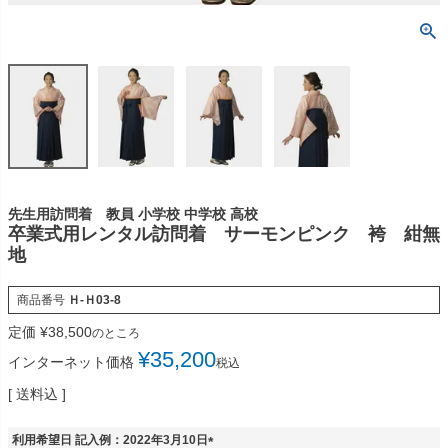
先生用訪問着 教員 小学校 中学校 高校
卒業式用レンタル訪問着 サーモンピンク 袴 紺無
地
商品番号
Ｈ-Ｈ03-8
定価
¥
38,500
のところ
¥
35,200
インターネット価格
税込
送料込
利用希望日 記入例：2022年3月10日