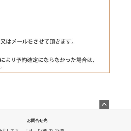
ペー
ジト
お問合せ先
ップ
を期してお
TEL
0798-33-1939
へ