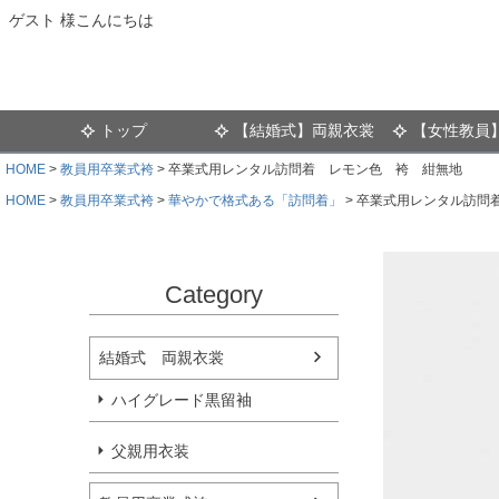
ゲスト 様こんにちは
トップ
【結婚式】両親衣裳
【女性教員
HOME
教員用卒業式袴
卒業式用レンタル訪問着 レモン色 袴 紺無地
HOME
教員用卒業式袴
華やかで格式ある「訪問着」
卒業式用レンタル訪問
Category
結婚式 両親衣裳
ハイグレード黒留袖
父親用衣装