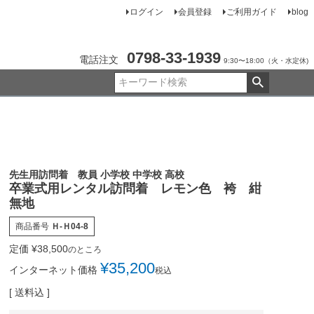
ログイン
会員登録
ご利用ガイド
blog
0798-33-1939
電話注文
9:30〜18:00（火・水定休)
先生用訪問着 教員 小学校 中学校 高校
卒業式用レンタル訪問着 レモン色 袴 紺
無地
商品番号
Ｈ-Ｈ04-8
定価
¥
38,500
のところ
¥
35,200
インターネット価格
税込
送料込