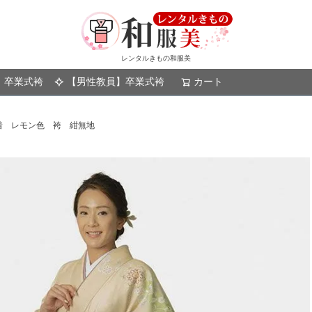
レンタルきもの和服美
】卒業式袴
【男性教員】卒業式袴
カート
検索
着 レモン色 袴 紺無地