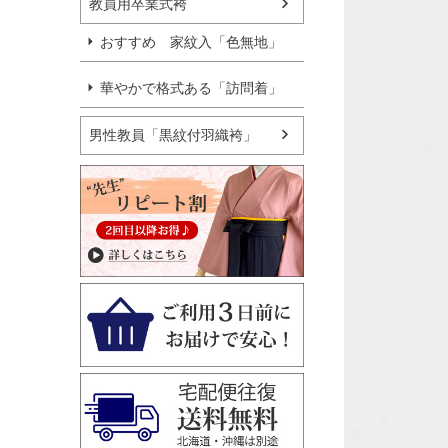
教員用卒業式袴
おすすめ 家紋入「色無地」
華やかで格式ある「訪問着」
男性教員「黒紋付羽織袴」